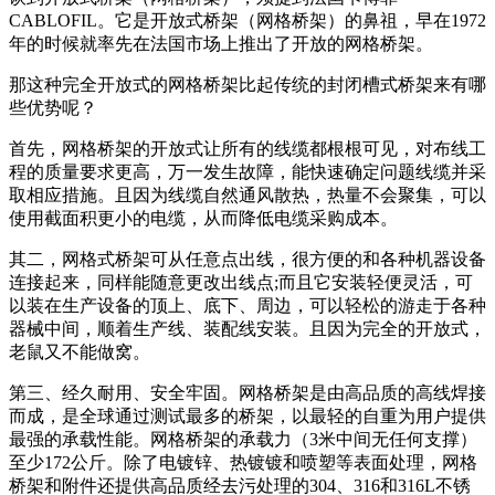
CABLOFIL。它是开放式桥架（网格桥架）的鼻祖，早在1972
年的时候就率先在法国市场上推出了开放的网格桥架。
那这种完全开放式的网格桥架比起传统的封闭槽式桥架来有哪
些优势呢？
首先，网格桥架的开放式让所有的线缆都根根可见，对布线工
程的质量要求更高，万一发生故障，能快速确定问题线缆并采
取相应措施。且因为线缆自然通风散热，热量不会聚集，可以
使用截面积更小的电缆，从而降低电缆采购成本。
其二，网格式桥架可从任意点出线，很方便的和各种机器设备
连接起来，同样能随意更改出线点;而且它安装轻便灵活，可
以装在生产设备的顶上、底下、周边，可以轻松的游走于各种
器械中间，顺着生产线、装配线安装。且因为完全的开放式，
老鼠又不能做窝。
第三、经久耐用、安全牢固。网格桥架是由高品质的高线焊接
而成，是全球通过测试最多的桥架，以最轻的自重为用户提供
最强的承载性能。网格桥架的承载力（3米中间无任何支撑）
至少172公斤。除了电镀锌、热镀镀和喷塑等表面处理，网格
桥架和附件还提供高品质经去污处理的304、316和316L不锈