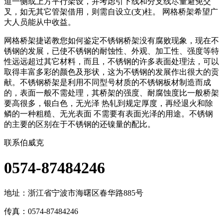
道一侧或上方平行架设，并考虑引下线和分支线尽量避免交
叉，如无其它管架借用，则需自设立(支)柱。 网格桥架希望广
大人员能从中收益。
网格桥架捷诺教您如何鉴定不锈钢桥架没有腐败现象，现在不
锈钢的发展，已使不锈钢的耐蚀性、外观、加工性、强度等特
性远远超过其它材料，而且，不锈钢的许多表面处理法，可以
取得丰富多彩的颜色及形状，这为不锈钢的发展作出很大的贡
献。不锈钢桥架是利用不同型号材质的不锈钢板材制造而成
的，表面一般不需处理，其桥架的强度、耐腐蚀度比一般桥架
要高很多，银白色，无光泽 热轧到规定厚度，再经退火和除
鳞的一种粗糙、无光表面 不需要有表面光泽的用途。不锈钢
的主要的区别在于不锈钢的还镍量的配比。
联系伯威克
0574-87484246
地址：
浙江省宁波市海曙区春华路885号
传真：0574-87484246