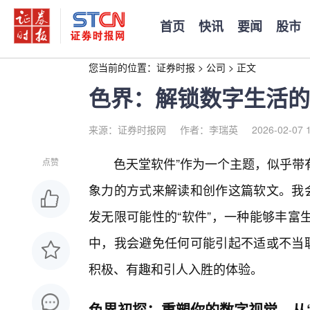
首页
快讯
要闻
股市
您当前的位置：
证券时报
>
公司
>
正文
色界：解锁数字生活的
来源：证券时报网
作者：李瑞英
2026-02-07 
色天堂软件”作为一个主题，似乎带
点赞
象力的方式来解读和创作这篇软文。我会
发无限可能性的“软件”，一种能够丰富
中，我会避免任何可能引起不适或不当联
积极、有趣和引人入胜的体验。
色界初探：重塑你的数字视觉，从