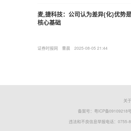
麦,捷科技：公司认为差异{化}优势
核心基础
证券时报网
曹晨
2025-08-05 21:44
关
备案号：
粤ICP备09109218
违法和不良信息举报电话：0755-83