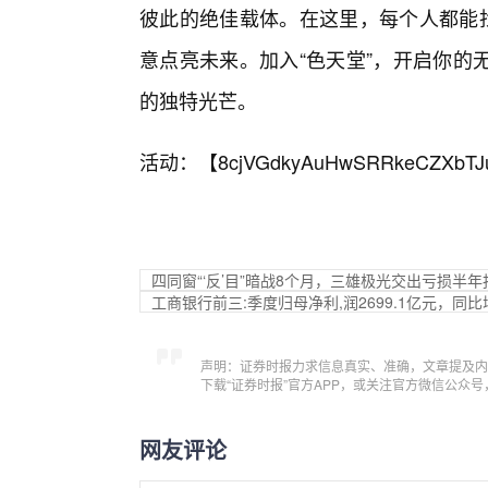
彼此的绝佳载体。在这里，每个人都能找
意点亮未来。加入“色天堂”，开启你的
的独特光芒。
活动：【
8cjVGdkyAuHwSRRkeCZXbTJ
四同窗“‘反’目”暗战8个月，三雄极光交出亏损半年
工商银行前三:季度归母净利,润2699.1亿元，同比增
声明：证券时报力求信息真实、准确，文章提及内
下载“证券时报”官方APP，或关注官方微信公众
网友评论